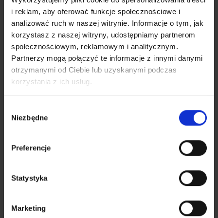
i reklam, aby oferować funkcje społecznościowe i
MADERA 2.0 SENIOR -
LIBRA - getry piłka
analizować ruch w naszej witrynie. Informacje o tym, jak
bezrękawnik
28,80
zł
36,00
zł
korzystasz z naszej witryny, udostępniamy partnerom
279,20
zł
349,00
zł
społecznościowym, reklamowym i analitycznym.
Partnerzy mogą połączyć te informacje z innymi danymi
otrzymanymi od Ciebie lub uzyskanymi podczas
korzystania z ich usług.
Wybór
Niezbędne
zgody
Preferencje
Statystyka
Marketing