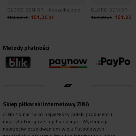
GLORO SENIOR - koszulka polo
GLORO SENIOR - ko
151,20
zł
151,20
z
189,00
zł
189,00
zł
Metody płatności
Sklep piłkarski internetowy ZINA
ZINA to nie tylko największy polski producent i
dystrybutor sprzętu piłkarskiego. Wychodząc
naprzeciw oczekiwaniom wielu futbolowych
zapaleńców stworzyliśmy ten internetowy sklep