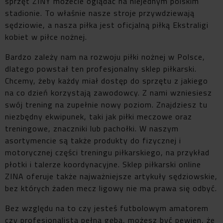
sprzęt ZINY możecie oglądać na niejednym polskim
stadionie. To właśnie nasze stroje przywdziewają
sędziowie, a nasza piłka jest oficjalną piłką Ekstraligi
kobiet w piłce nożnej.
Bardzo zależy nam na rozwoju piłki nożnej w Polsce,
dlatego powstał ten profesjonalny sklep piłkarski.
Chcemy, żeby każdy miał dostęp do sprzętu z jakiego
na co dzień korzystają zawodowcy. Z nami wzniesiesz
swój trening na zupełnie nowy poziom. Znajdziesz tu
niezbędny ekwipunek, taki jak piłki meczowe oraz
treningowe, znaczniki lub pachołki. W naszym
asortymencie są także produkty do fizycznej i
motorycznej części treningu piłkarskiego, na przykład
płotki i talerze koordynacyjne. Sklep piłkarski online
ZINA oferuje także najważniejsze artykuły sędziowskie,
bez których żaden mecz ligowy nie ma prawa się odbyć.
Bez względu na to czy jesteś futbolowym amatorem
czy profesjonalistą pełną gębą, możesz być pewien, że