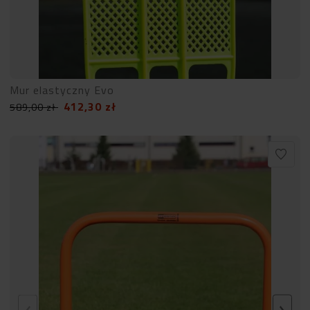
Mur elastyczny Evo
412,30
zł
589,00
zł