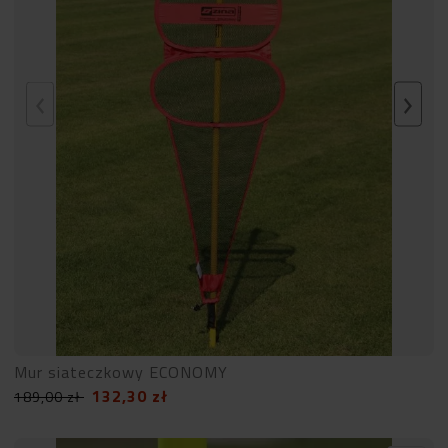
Mur siateczkowy ECONOMY
132,30
zł
189,00
zł