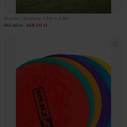
Bramka składana 1,2m x 0,8m
468,30
zł
669,00
zł