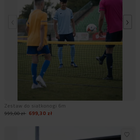
Zestaw do siatkonogi 6m
699,30
zł
999,00
zł