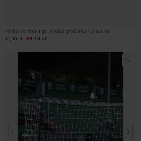
Kółko do treningu mięśni grzbietu i brzucha
69,30
zł
99,00
zł