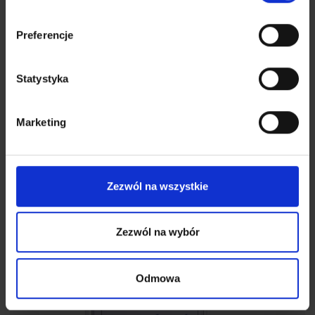
Preferencje
Statystyka
Uchwyty do pompek
Marketing
58,80
zł
84,00
zł
Zezwól na wszystkie
Zezwól na wybór
Odmowa