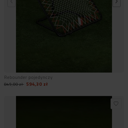
Rebounder pojedynczy
594,30
zł
849,00
zł