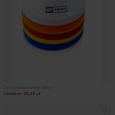
Zestaw kapturków 50szt
90,30
zł
129,00
zł