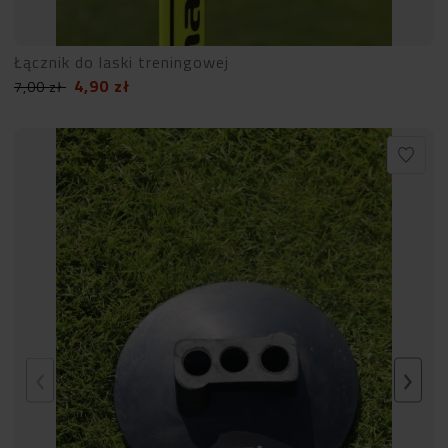
Łącznik do laski treningowej
4,90
zł
7,00
zł