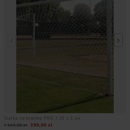
Siatka na bramkę PRO 7,32 x 2,44
399,00
zł
1 549,00
zł