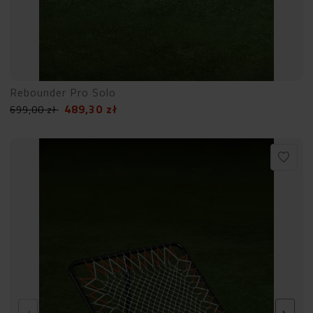
Rebounder Pro Solo
489,30
zł
699,00
zł