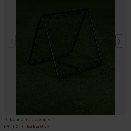
Rebounder podwójny
629,30
zł
899,00
zł