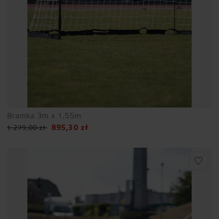
Bramka 3m x 1,55m
895,30
zł
1 279,00
zł