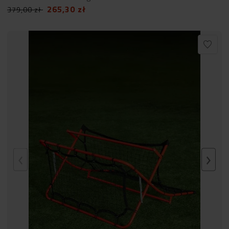
265,30
zł
379,00
zł