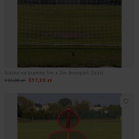
Siatka na bramkę 5m x 2m (komplet 2szt)
517,30
zł
739,00
zł