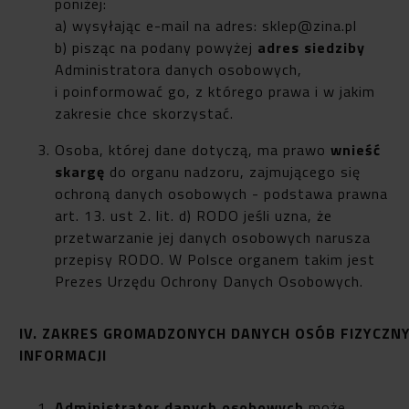
poniżej:
a) wysyłając e-mail na adres:
sklep@zina.pl
b) pisząc na podany powyżej
adres siedziby
Administratora danych osobowych,
i poinformować go, z którego prawa i w jakim
zakresie chce skorzystać.
Osoba, której dane dotyczą, ma prawo
wnieść
skargę
do organu nadzoru, zajmującego się
ochroną danych osobowych - podstawa prawna
art. 13. ust 2. lit. d) RODO jeśli uzna, że
przetwarzanie jej danych osobowych narusza
przepisy RODO. W Polsce organem takim jest
Prezes Urzędu Ochrony Danych Osobowych.
IV. ZAKRES GROMADZONYCH DANYCH OSÓB FIZYCZN
INFORMACJI
Administrator danych osobowych
może