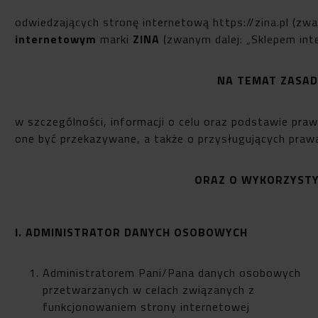
odwiedzających stronę internetową
https://zina.pl
(zwan
internetowym
marki
ZINA
(zwanym dalej: „Sklepem in
NA TEMAT ZASA
w szczególności, informacji o celu oraz podstawie pr
one być przekazywane, a także o przysługujących prawa
ORAZ O WYKORZYSTY
I. ADMINISTRATOR DANYCH OSOBOWYCH
Administratorem Pani/Pana danych osobowych
przetwarzanych w celach związanych z
funkcjonowaniem strony internetowej