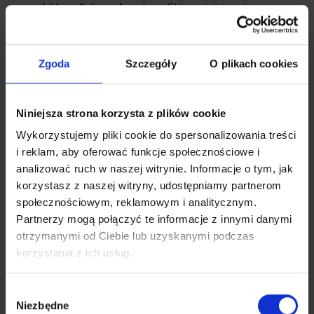
https://zina.pl
, w tym Sklepu internetowego,
zgodnie z obowiązującymi przepisami, w
szczególności ustawy z dnia z dnia 23 kwietnia
1964 r. Kodeks cywilny (Dz. U. 1964 Nr 16 poz.
Zgoda
Szczegóły
O plikach cookies
93 z późn. zm.)
b) prowadzenia korespondencji z
Użytkownikami/Klientami, także za
Niniejsza strona korzysta z plików cookie
pośrednictwem formularzy kontaktowych (w
Wykorzystujemy pliki cookie do spersonalizowania treści
tym udzielania odpowiedzi na zapytania lub
i reklam, aby oferować funkcje społecznościowe i
zgłoszenia Użytkowników/Klientów)
analizować ruch w naszej witrynie. Informacje o tym, jak
c) marketingu bezpośredniego, polegającego
korzystasz z naszej witryny, udostępniamy partnerom
m.in. na wyświetlaniu spersonalizowanych
społecznościowym, reklamowym i analitycznym.
reklam
Partnerzy mogą połączyć te informacje z innymi danymi
(więcej na ten temat w części „Pliki cookies”) -
otrzymanymi od Ciebie lub uzyskanymi podczas
kiedy Użytkownik/Klient wejdzie na stronę
korzystania z ich usług.
internetową
https://zina.pl
,
, z ustawieniami
przeglądarki zezwalającymi na prowadzenie
działań marketingowych.
Wybór
Niezbędne
d) analizy sposobu korzystania i poruszania się
zgody