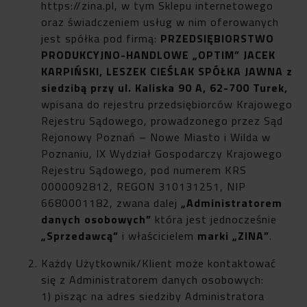
https://zina.pl
, w tym Sklepu internetowego
oraz świadczeniem usług w nim oferowanych
jest spółka pod firmą:
PRZEDSIĘBIORSTWO
PRODUKCYJNO-HANDLOWE „OPTIM” JACEK
KARPIŃSKI, LESZEK CIEŚLAK SPÓŁKA JAWNA z
siedzibą przy ul. Kaliska 90 A, 62-700 Turek,
wpisana do rejestru przedsiębiorców Krajowego
Rejestru Sądowego, prowadzonego przez Sąd
Rejonowy Poznań – Nowe Miasto i Wilda w
Poznaniu, IX Wydział Gospodarczy Krajowego
Rejestru Sądowego, pod numerem KRS
0000092812, REGON 310131251, NIP
6680001182, zwana dalej
„Administratorem
danych osobowych”
która jest jednocześnie
„Sprzedawcą”
i właścicielem
marki „ZINA”
.
Każdy Użytkownik/Klient może kontaktować
się z Administratorem danych osobowych:
1) pisząc na adres siedziby Administratora