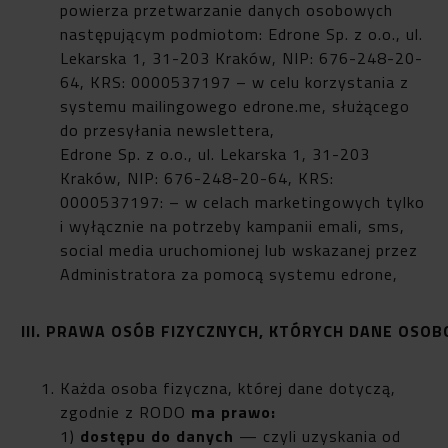
powierza przetwarzanie danych osobowych
następującym podmiotom: Edrone Sp. z o.o., ul.
Lekarska 1, 31-203 Kraków, NIP: 676-248-20-
64, KRS: 0000537197 – w celu korzystania z
systemu mailingowego edrone.me, służącego
do przesyłania newslettera,
Edrone Sp. z o.o., ul. Lekarska 1, 31-203
Kraków, NIP: 676-248-20-64, KRS:
0000537197: – w celach marketingowych tylko
i wyłącznie na potrzeby kampanii emali, sms,
social media uruchomionej lub wskazanej przez
Administratora za pomocą systemu edrone,
III. PRAWA OSÓB FIZYCZNYCH, KTÓRYCH DANE OSO
Każda osoba fizyczna, której dane dotyczą,
zgodnie z RODO
ma prawo:
1)
dostępu do danych
— czyli uzyskania od