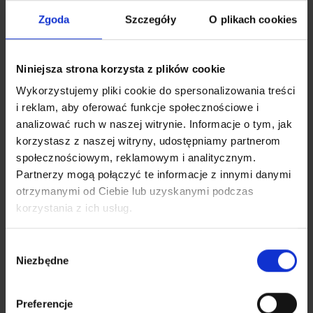
przejrzystych układów do slalomu, reakcji i kontroli
Zgoda
Szczegóły
O plikach cookies
ciała. Dobierzesz elementy do prostych zadań dla
młodszych grup oraz do bardziej wymagających
jednostek dla starszych zawodników. Stawiamy na
Niniejsza strona korzysta z plików cookie
rozwiązania praktyczne i dopasowane do realnych
Wykorzystujemy pliki cookie do spersonalizowania treści
potrzeb szkolenia.
i reklam, aby oferować funkcje społecznościowe i
Sięgając po tyczki sportowe z naszej oferty,
analizować ruch w naszej witrynie. Informacje o tym, jak
zyskujesz narzędzia do planowania powtarzalnych
korzystasz z naszej witryny, udostępniamy partnerom
ćwiczeń i angażujących stacji treningowych. Możesz
społecznościowym, reklamowym i analitycznym.
wykorzystać je w pracy nad koordynacją,
Partnerzy mogą połączyć te informacje z innymi danymi
dokładnością podań oraz szybkością reakcji. Sprzęt
otrzymanymi od Ciebie lub uzyskanymi podczas
sprawdzi się podczas treningu grupowego i w pracy
korzystania z ich usług.
indywidualnej. ZINA rozwija ofertę w oparciu o
doświadczenie polskiej marki i zaplecze magazynowe
Wybór
w Polsce. Wybierz wyposażenie, które pomoże Ci
Niezbędne
zgody
uporządkować jednostkę treningową i podnieść jakość
pracy na każdym etapie szkolenia.
Preferencje