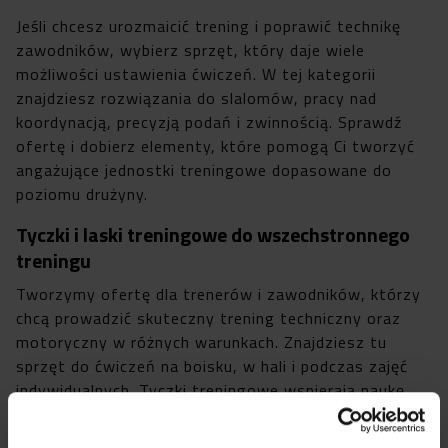
Jeśli chcesz urozmaicić trening i poprawić technikę
zawodników, wybierz sprzęt, który daje wiele
możliwości ustawienia ćwiczeń. W tej kategorii
znajdziesz rozwiązania do slalomów, pracy nad
koordynacją, precyzją podań i zwinnością. Sprawdź
ofertę i dobierz elementy, które pomogą Ci tworzyć
angażujące jednostki treningowe dopasowane do
poziomu drużyny.
Tyczki i laski treningowe do wszechstronnego
treningu
Tworzymy ofertę dla trenerów i zawodników, którzy
chcą prowadzić skuteczny trening techniczny oraz
motoryczny w różnych warunkach. Znajdziesz tu
sprzęt do ćwiczeń na boisku, w hali i podczas zajęć
indywidualnych. Tyczki treningowe wspierają naukę
prowadzenia piłki, zmian kierunku oraz pracy nad
rytmem ruchu. Ten sprzęt ułatwia budowanie