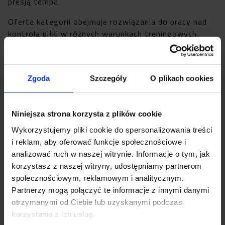
presją tempa.
Oferta kategorii obejmuje rozwiązania do pracy nad
kontrolą piłki w różnych warunkach treningowych.
Możesz wybrać sprzęt dopasowany do ćwiczeń na
boisku i w przestrzeni treningowej. Wspólnym celem
pozostaje rozwój techniki oraz lepsza organizacja
Zgoda
Szczegóły
O plikach cookies
ruchu podczas kontaktu z piłką. My stawiamy na
funkcjonalność i jakość, która wspiera regularną pracę.
To dobry punkt wyjścia dla zawodnika, który chce
Niniejsza strona korzysta z plików cookie
budować formę poprzez powtarzalne zadania
techniczne.
Wykorzystujemy pliki cookie do spersonalizowania treści
i reklam, aby oferować funkcje społecznościowe i
Jak wybrać ściankę do treningu techniki i reakcji
analizować ruch w naszej witrynie. Informacje o tym, jak
Wybór sprzętu do treningu indywidualnego dobrze
korzystasz z naszej witryny, udostępniamy partnerom
oprzeć na celu ćwiczeń i sposobie pracy z piłką.
społecznościowym, reklamowym i analitycznym.
Ścianka do odbijania piłki sprawdza się wtedy gdy
Partnerzy mogą połączyć te informacje z innymi danymi
chcesz trenować przyjęcie po powrocie futbolówki
otrzymanymi od Ciebie lub uzyskanymi podczas
oraz szybkie ustawienie do kolejnego zagrania. Przy
korzystania z ich usług.