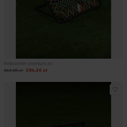
Rebounder pojedynczy
594,30
zł
849,00
zł