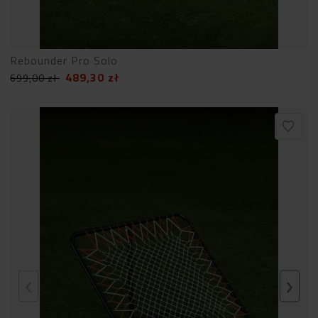
Rebounder Pro Solo
489,30
zł
699,00
zł