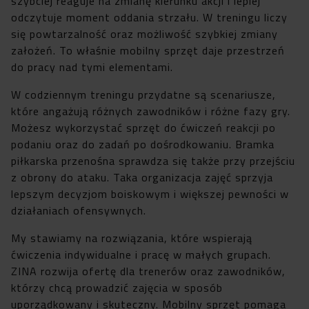
szybciej reaguje na zmianę kierunku akcji i lepiej
odczytuje moment oddania strzału. W treningu liczy
się powtarzalność oraz możliwość szybkiej zmiany
założeń. To właśnie mobilny sprzęt daje przestrzeń
do pracy nad tymi elementami.
W codziennym treningu przydatne są scenariusze,
które angażują różnych zawodników i różne fazy gry.
Możesz wykorzystać sprzęt do ćwiczeń reakcji po
podaniu oraz do zadań po dośrodkowaniu. Bramka
piłkarska przenośna sprawdza się także przy przejściu
z obrony do ataku. Taka organizacja zajęć sprzyja
lepszym decyzjom boiskowym i większej pewności w
działaniach ofensywnych.
My stawiamy na rozwiązania, które wspierają
ćwiczenia indywidualne i pracę w małych grupach.
ZINA rozwija ofertę dla trenerów oraz zawodników,
którzy chcą prowadzić zajęcia w sposób
uporządkowany i skuteczny. Mobilny sprzęt pomaga