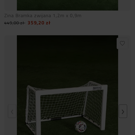
Zina Bramka zwijana 1,2m x 0,9m
359,20
zł
449,00
zł