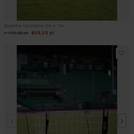
Bramka składana 3m x 1m
839,30
zł
1 199,00
zł