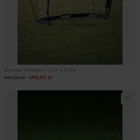
Bramka składana 1,2m x 0,8m
468,30
zł
669,00
zł