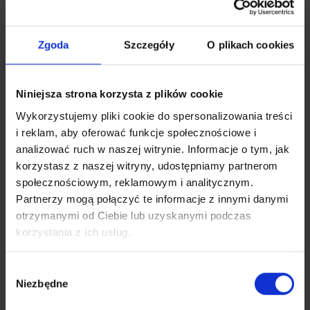
Jeśli szukasz sprzętu, który realnie wspiera codzienny
trening piłkarski, sprawdź naszą ofertę i wybierz
rozwiązanie dopasowane do boiska, hali oraz poziomu
Zgoda
Szczegóły
O plikach cookies
zawodników. Stawiamy na wyposażenie, które
pomaga rozwijać technikę i precyzję. Ułatwia też
pracę nad szybką reakcją pod bramką. Dobrze dobrane
Niniejsza strona korzysta z plików cookie
modele wspierają organizację zajęć przez cały rok.
Wykorzystujemy pliki cookie do spersonalizowania treści
Bramki treningowe do intensywnej pracy na
i reklam, aby oferować funkcje społecznościowe i
boisku
analizować ruch w naszej witrynie. Informacje o tym, jak
korzystasz z naszej witryny, udostępniamy partnerom
Regularny trening wymaga sprzętu, który zachowuje
społecznościowym, reklamowym i analitycznym.
stabilność i wspiera powtarzalną pracę na boisku.
Partnerzy mogą połączyć te informacje z innymi danymi
Nasza oferta została przygotowana z myślą o
otrzymanymi od Ciebie lub uzyskanymi podczas
klubach, szkołach i trenerach. Każda bramka
korzystania z ich usług.
treningowa sprawdza się podczas ćwiczeń
technicznych i zajęć nastawionych na precyzję
strzału. Ułatwia budowanie dobrych nawyków
Wybór
Niezbędne
boiskowych i wspiera różne formy pracy z
zgody
zawodnikami.