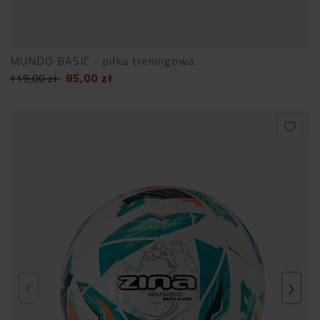
MUNDO BASIC - piłka treningowa
85,00
zł
119,00
zł