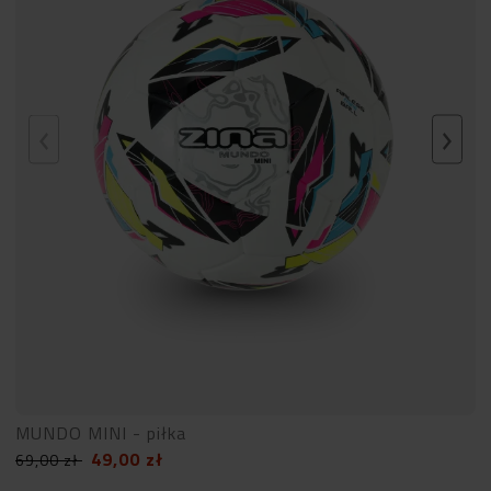
MUNDO MINI - piłka
49,00
zł
69,00
zł