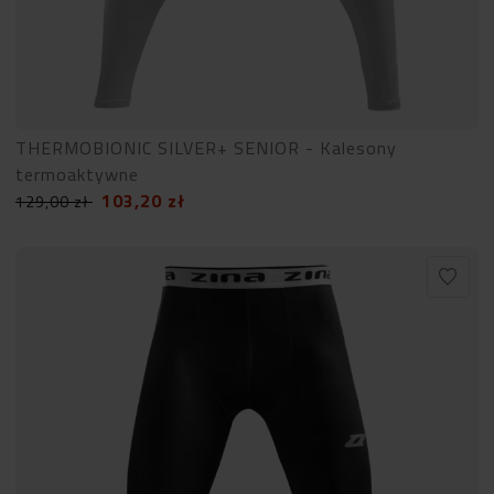
THERMOBIONIC SILVER+ SENIOR - Kalesony
termoaktywne
103,20
zł
129,00
zł