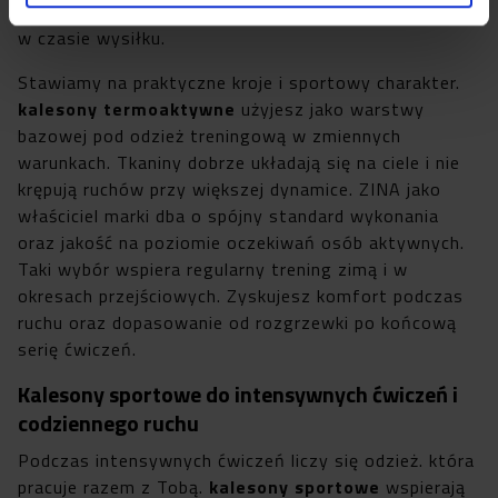
Wybierz model, który wspiera koncentrację i wygodę
w czasie wysiłku.
Stawiamy na praktyczne kroje i sportowy charakter.
kalesony termoaktywne
użyjesz jako warstwy
bazowej pod odzież treningową w zmiennych
warunkach. Tkaniny dobrze układają się na ciele i nie
krępują ruchów przy większej dynamice. ZINA jako
właściciel marki dba o spójny standard wykonania
oraz jakość na poziomie oczekiwań osób aktywnych.
Taki wybór wspiera regularny trening zimą i w
okresach przejściowych. Zyskujesz komfort podczas
ruchu oraz dopasowanie od rozgrzewki po końcową
serię ćwiczeń.
Kalesony sportowe do intensywnych ćwiczeń i
codziennego ruchu
Podczas intensywnych ćwiczeń liczy się odzież. która
pracuje razem z Tobą.
kalesony sportowe
wspierają