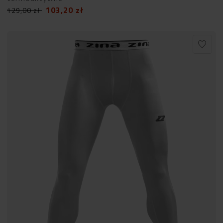
103,20
zł
129,00
zł