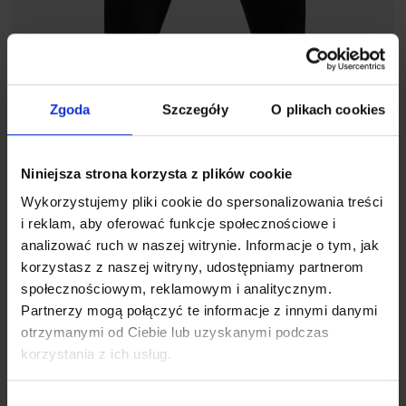
Zgoda
Szczegóły
O plikach cookies
Niniejsza strona korzysta z plików cookie
Wykorzystujemy pliki cookie do spersonalizowania treści
i reklam, aby oferować funkcje społecznościowe i
analizować ruch w naszej witrynie. Informacje o tym, jak
THERMOBIONIC SILVER+ JUNIOR - Kalesony
korzystasz z naszej witryny, udostępniamy partnerom
termoaktywne
społecznościowym, reklamowym i analitycznym.
129,00
zł
Partnerzy mogą połączyć te informacje z innymi danymi
otrzymanymi od Ciebie lub uzyskanymi podczas
korzystania z ich usług.
Jeśli zależy Ci na wygodzie i utrzymaniu ciepła
Wybór