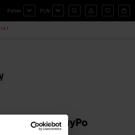
Polski
PLN
TLET
y