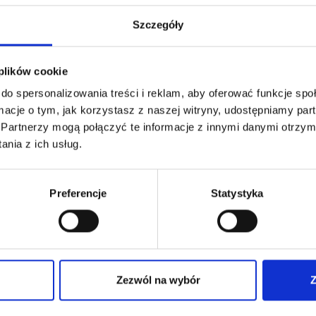
Szczegóły
Newsletter
 plików cookie
do spersonalizowania treści i reklam, aby oferować funkcje sp
bieżąco informacje o
nowościach i ofertach specjalnych
ormacje o tym, jak korzystasz z naszej witryny, udostępniamy p
Partnerzy mogą połączyć te informacje z innymi danymi otrzym
Podaj adres email
nia z ich usług.
Preferencje
Statystyka
Informacje
Regulamin
Polityka prywatności
Zezwól na wybór
Z
we
Regulamin program lojalnościowy