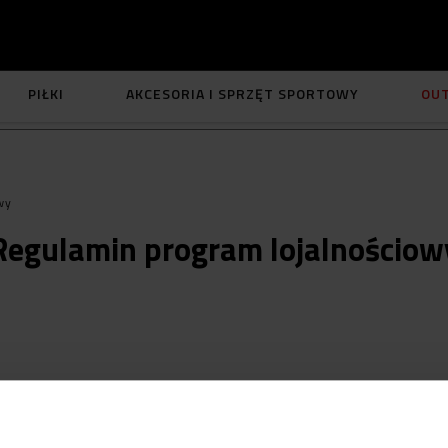
PIŁKI
AKCESORIA I SPRZĘT SPORTOWY
OU
wy
Regulamin program lojalnościow