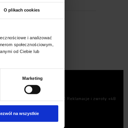
O plikach cookies
ołecznościowe i analizować
w sklepie Zina
artnerom społecznościowym,
anymi od Ciebie lub
Marketing
Dane kontaktowe
Obsługa klienta +48 632 799 820 Reklamacje i zwroty +48
505 425 170
sklep@zina.pl
ezwól na wszystkie
Godziny pracy sklepu