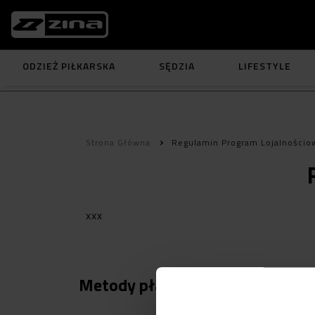
ODZIEŻ PIŁKARSKA
SĘDZIA
LIFESTYLE
Strona Główna
Regulamin Program Lojalnościo
xxx
Metody płatności