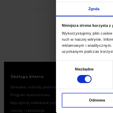
Zgoda
Niniejsza strona korzysta z
Wykorzystujemy pliki cookie 
Otrzymuj na 
ruch w naszej witrynie. Inf
reklamowym i analitycznym. 
uzyskanymi podczas korzysta
Wybór
Niezbędne
zgody
Obsługa klienta
Zina Polska
Dostawa i metody płatności
O nas
Program lojalnościowy
Dystrybutorzy
Odmowa
Najczęściej zadawane pytania
Katalogi produkto
Zwroty i reklamacje
Blog