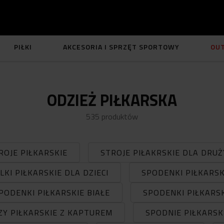
PIŁKI
AKCESORIA I SPRZĘT SPORTOWY
OU
ODZIEŻ PIŁKARSKA
535
produktów
ROJE PIŁKARSKIE
STROJE PIŁAKRSKIE DLA DRU
LKI PIŁKARSKIE DLA DZIECI
SPODENKI PIŁKARSK
PODENKI PIŁKARSKIE BIAŁE
SPODENKI PIŁKARS
ZY PIŁKARSKIE Z KAPTUREM
SPODNIE PIŁKARSK