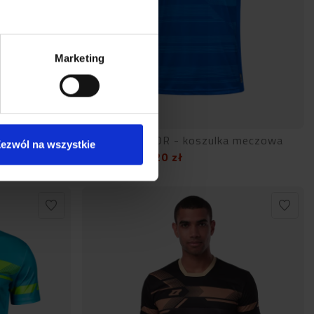
Marketing
a meczowa
LA LIGA SENIOR - koszulka meczowa
ezwól na wszystkie
87,20
zł
109,00
zł