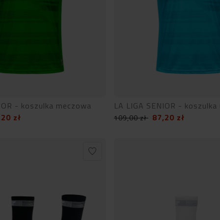
IOR - koszulka meczowa
LA LIGA SENIOR - koszulk
,20
zł
87,20
zł
109,00
zł