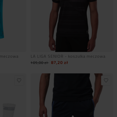
a meczowa
LA LIGA SENIOR - koszulka meczowa
87,20
zł
109,00
zł