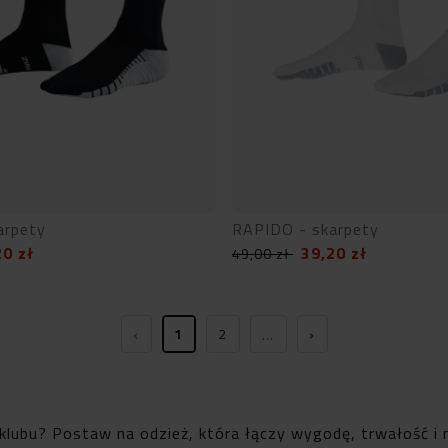
arpety
RAPIDO - skarpety
20
zł
39,20
zł
49,00
zł
‹
…
›
1
2
klubu? Postaw na odzież, która łączy wygodę, trwałość i m