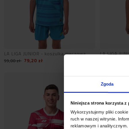
LA LIGA JUNIOR - koszulka meczowa
LA LIGA JUN
79,20
zł
79,
99,00
zł
99,00
zł
Zgoda
Niniejsza strona korzysta z
Wykorzystujemy pliki cookie 
ruch w naszej witrynie. Inf
reklamowym i analitycznym. 