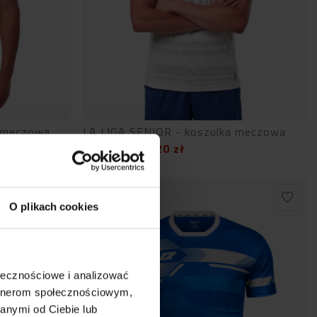
a meczowa
LA LIGA SENIOR - koszulka meczowa
87,20
zł
109,00
zł
O plikach cookies
ołecznościowe i analizować
artnerom społecznościowym,
anymi od Ciebie lub