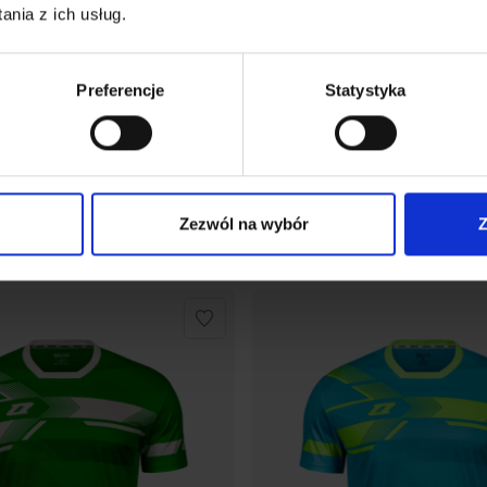
nia z ich usług.
Preferencje
Statystyka
IOR - koszulka meczowa
LA LIGA SENIOR - koszulk
Zezwól na wybór
Z
,20
zł
87,20
zł
109,00
zł