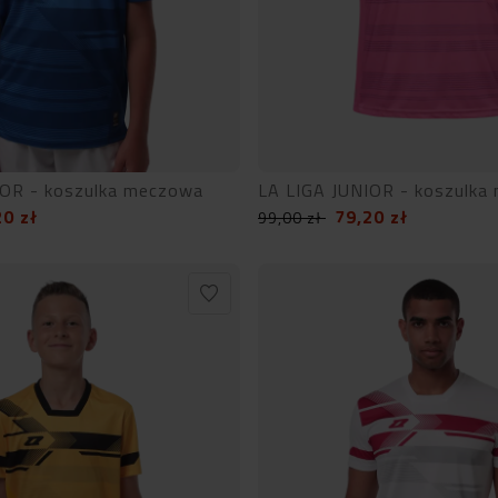
IOR - koszulka meczowa
LA LIGA JUNIOR - koszulka
20
zł
79,20
zł
99,00
zł