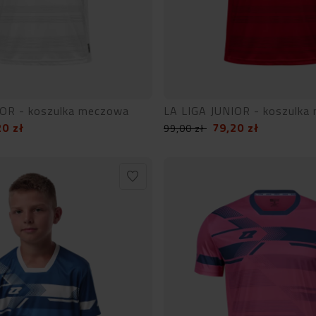
IOR - koszulka meczowa
LA LIGA JUNIOR - koszulka
20
zł
79,20
zł
99,00
zł