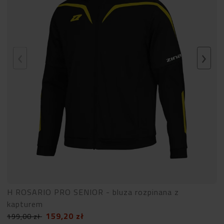
H ROSARIO PRO SENIOR - bluza rozpinana z
kapturem
159,20
zł
199,00
zł