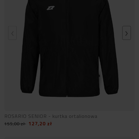
ROSARIO SENIOR - kurtka ortalionowa
127,20
zł
159,00
zł