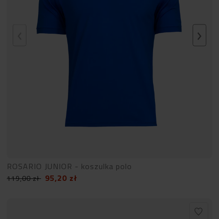
ROSARIO JUNIOR - koszulka polo
95,20
zł
119,00
zł