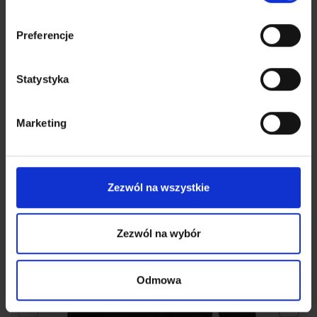
Preferencje
ROSARIO PRO SENIOR - bluza treningowa
Statystyka
127,20
zł
159,00
zł
Marketing
Zezwól na wszystkie
Zezwól na wybór
Odmowa