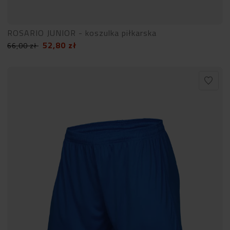
ROSARIO JUNIOR - koszulka piłkarska
52,80
zł
66,00
zł