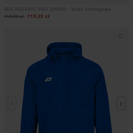
MID ROSARIO PRO JUNIOR - bluza treningowa
119,25
zł
159,00
zł