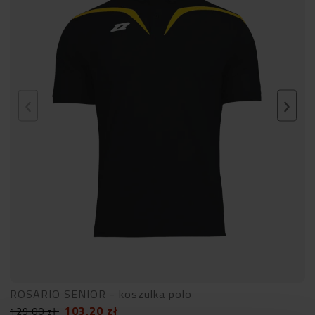
ROSARIO SENIOR - koszulka polo
103,20
zł
129,00
zł