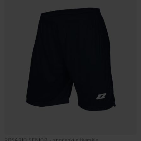
ROSARIO SENIOR - spodenki piłkarskie