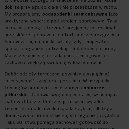
dobrze przylega do ciała i nie przeszkadza w ruchu.
My proponujemy
podspodenki termoaktywne
jako
praktyczne wsparcie pod strojem sportowym. Taka
warstwa pomaga utrzymać przyjemny mikroklimat
przy skórze i poprawia komfort podczas rozgrzewki.
Sprawdza się na boisku wtedy, gdy temperatura
spada, a organizm potrzebuje dodatkowej ochrony.
Możesz skupić się na zadaniach treningowych i
zachować większą swobodę w każdym ruchu.
Dobór odzieży termicznej powinien uwzględniać
intensywność zajęć oraz porę dnia. W przypadku
treningów porannych i wieczornych
opinacze
piłkarskie
stanowią wygodną warstwę wspierającą
ciało w chłodzie. Podczas przerw po wysiłku
temperatura odczuwalna spada szybciej, dlatego
dodatkowa ochrona staje się szczególnie przydatna.
Taka warstwa pomaga zachować gotowość do
kolejnych akcji i ogranicza dyskomfort związany z