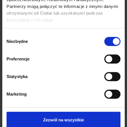
Partnerzy mogą połączyć te informacje z innymi danymi
otrzymanymi od Ciebie lub uzyskanymi podczas
korzystania z ich usług.
Wybór
Niezbędne
zgody
Preferencje
Statystyka
Marketing
BIONIC SENIOR - Opinacze termoaktywne
Zezwól na wszystkie
71,20
zł
89,00
zł