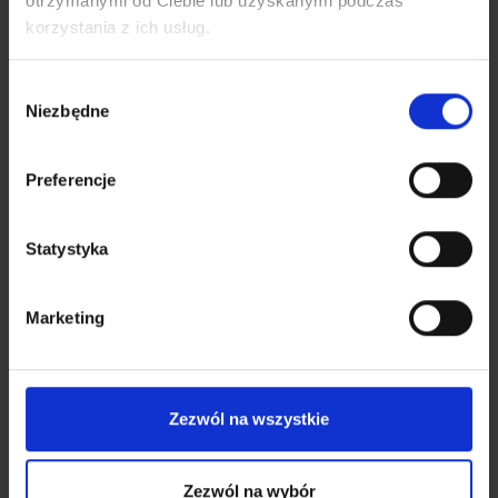
otrzymanymi od Ciebie lub uzyskanymi podczas
korzystania z ich usług.
THERMOBIONIC SILVER+ SENIOR - Koszulka
termoaktywna
Wybór
100,00
zł
125,00
zł
Niezbędne
zgody
Preferencje
Statystyka
Marketing
Zezwól na wszystkie
Zezwól na wybór