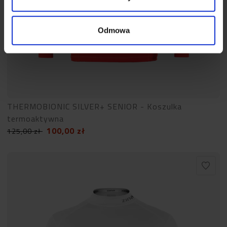
Odmowa
THERMOBIONIC SILVER+ SENIOR - Koszulka
termoaktywna
100,00
zł
125,00
zł