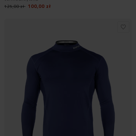
100,00
zł
125,00
zł