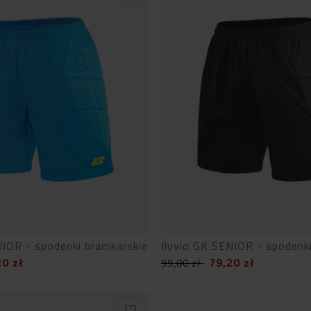
NIOR - spodenki bramkarskie
Iluvio GK SENIOR - spodenk
20
zł
79,20
zł
99,00
zł