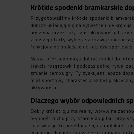
Krótkie spodenki bramkarskie d
Przygotowaliśmy krótkie spodenki bramkars
dobrze układają się na sylwetce i nie krępuj
noszenia przez cały czas aktywności. Liczy s
z naszej oferty wybierasz rozwiązania przy
funkcjonalne podejście do odzieży sportowej.
Nasza oferta pomaga dobrać model do intens
trakcie rozgrzewki i podczas pełnej rywaliza
zmianie tempa gry. Ty zyskujesz lepsze dop
miał sportowy charakter oraz był praktyczn
aktywności.
Dlaczego wybór odpowiednich sp
Dobry krój stroju ma realny wpływ na zacho
płynność ruchu przy starcie do piłki i przy 
interwencji. To przekłada się na mobilność 
wspierają dynamiczną grę oraz pomagają utr