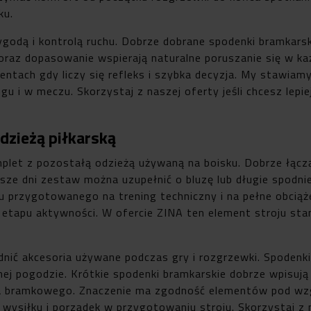
ku.
wygodą i kontrolą ruchu. Dobrze dobrane spodenki bramkars
oraz dopasowanie wspierają naturalne poruszanie się w każ
ntach gdy liczy się refleks i szybka decyzja. My stawiam
gu i w meczu. Skorzystaj z naszej oferty jeśli chcesz lep
dzieżą piłkarską
plet z pozostałą odzieżą używaną na boisku. Dobrze łączą
ze dni zestaw można uzupełnić o bluzę lub długie spodni
ju przygotowanego na trening techniczny i na pełne obcią
etapu aktywności. W ofercie ZINA ten element stroju sta
ić akcesoria używane podczas gry i rozgrzewki. Spodenki
ej pogodzie. Krótkie spodenki bramkarskie dobrze wpisuj
ola bramkowego. Znaczenie ma zgodność elementów pod wz
siłku i porządek w przygotowaniu stroju. Skorzystaj z n