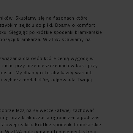
ików. Skupiamy się na fasonach które
 szybkim zejściu do piłki. Dbamy o komfort
sku. Sięgając po krótkie spodenki bramkarskie
 pozycji bramkarza. W ZINA stawiamy na
związania dla osób które cenią wygodę w
s ruchu przy przemieszczeniach w bok i przy
boisku. My dbamy o to aby każdy wariant
 i wybierz model który odpowiada Twojej
dobrze leżą na sylwetce łatwiej zachować
y nóg oraz brak uczucia ograniczenia podczas
towej reakcji. Krótkie spodenki bramkarskie
a. W ZINA patrzymy na ten element stroju