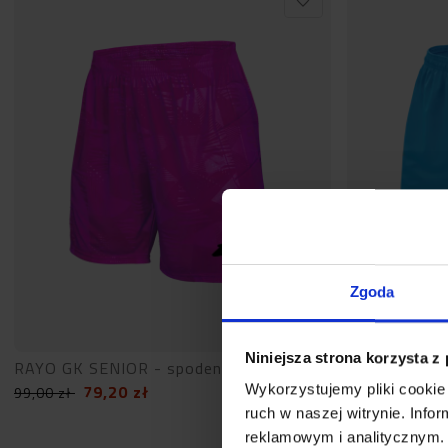
Zgoda
Niniejsza strona korzysta z
RAYO GK SENIOR - spodenki bramkarskie
Iluvio GK JU
79,20
zł
79,
Wykorzystujemy pliki cookie 
99,00
zł
99,00
zł
ruch w naszej witrynie. Inf
reklamowym i analitycznym. 