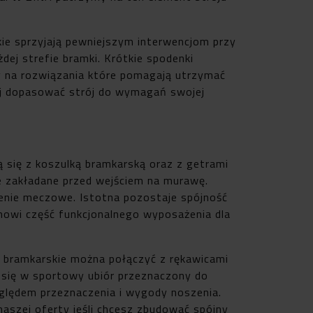
kie sprzyjają pewniejszym interwencjom przy
dej strefie bramki. Krótkie spodenki
y na rozwiązania które pomagają utrzymać
iej dopasować strój do wymagań swojej
 się z koszulką bramkarską oraz z getrami
e zakładane przed wejściem na murawę.
żenie meczowe. Istotna pozostaje spójność
nowi część funkcjonalnego wyposażenia dla
 bramkarskie można połączyć z rękawicami
ą się w sportowy ubiór przeznaczony do
ględem przeznaczenia i wygody noszenia.
aszej oferty jeśli chcesz zbudować spójny