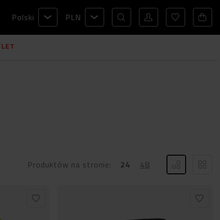
Polski
PLN
TLET
Produktów na stronie:
24
48