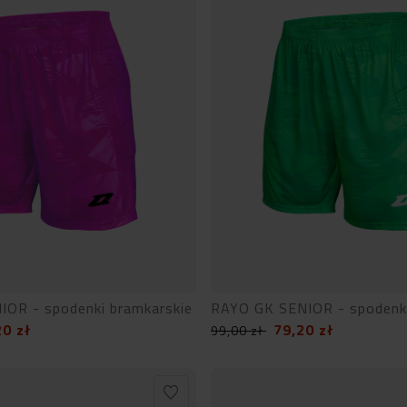
IOR - spodenki bramkarskie
RAYO GK SENIOR - spodenki
20
zł
79,20
zł
99,00
zł