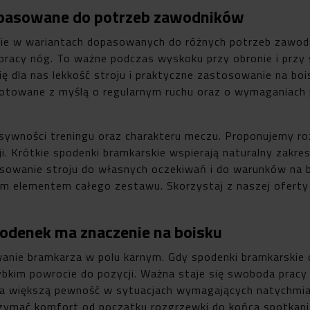
opasowane do potrzeb zawodników
kie w wariantach dopasowanych do różnych potrzeb zawodn
ą pracy nóg. To ważne podczas wyskoku przy obronie i przy
ię dla nas lekkość stroju i praktyczne zastosowanie na boi
gotowane z myślą o regularnym ruchu oraz o wymaganiach
ywności treningu oraz charakteru meczu. Proponujemy ro
cji. Krótkie spodenki bramkarskie wspierają naturalny zakre
asowanie stroju do własnych oczekiwań i do warunków na 
ym elementem całego zestawu. Skorzystaj z naszej oferty
odenek ma znaczenie na boisku
wanie bramkarza w polu karnym. Gdy spodenki bramkarskie 
szybkim powrocie do pozycji. Ważna staje się swoboda prac
i na większą pewność w sytuacjach wymagających natychmias
zymać komfort od początku rozgrzewki do końca spotkani