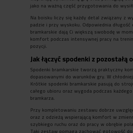
jako na ważną część przygotowania do wysił
Na boisku liczy się każdy detal związany z 
padzie i przy wyskoku. Odpowiednia długość 
bramkarskie dają Ci większą swobodę w mome
komfort podczas intensywnej pracy na trenin
pozycji.
Jak łączyć spodenki z pozostałą o
Spodenki bramkarskie tworzą praktyczny kom
dopasowanymi do warunków gry. W chłodniejs
Krótkie spodenki bramkarskie pasują do stro
całego ubioru oraz wygoda podczas każdego 
bramkarza.
Przy kompletowaniu zestawu dobrze uwzględn
oraz z odzieżą wspierającą komfort w zmienn
szybkiego ruchu oraz do pracy w obrębie p
Taki zestaw pomaga zachować gotowość do wy