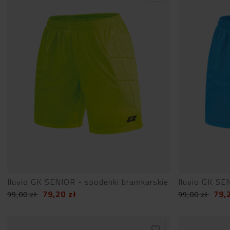
Iluvio GK SENIOR - spodenki bramkarskie
Iluvio GK SE
79,20
zł
79,
99,00
zł
99,00
zł