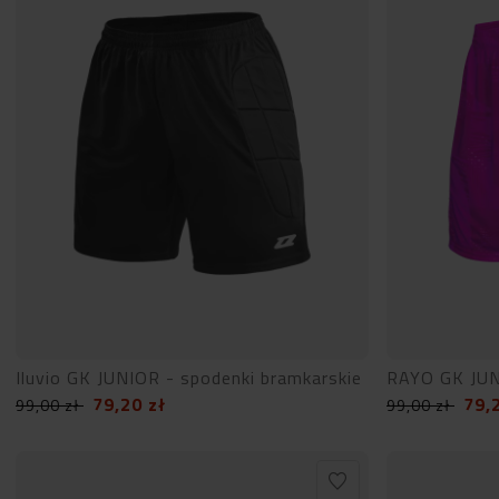
Iluvio GK JUNIOR - spodenki bramkarskie
RAYO GK JUN
79,20
zł
79,
99,00
zł
99,00
zł