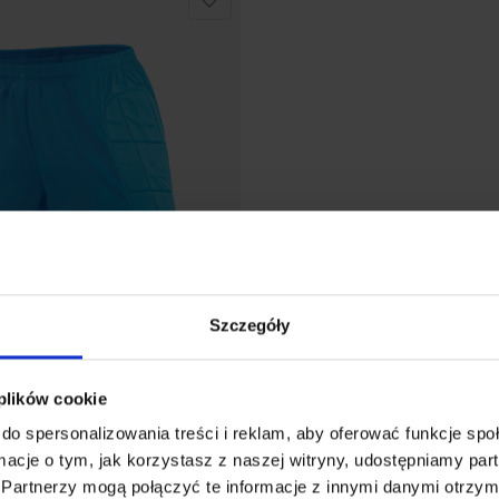
Szczegóły
 plików cookie
NIOR - spodenki bramkarskie
20
zł
do spersonalizowania treści i reklam, aby oferować funkcje sp
ormacje o tym, jak korzystasz z naszej witryny, udostępniamy p
Partnerzy mogą połączyć te informacje z innymi danymi otrzym