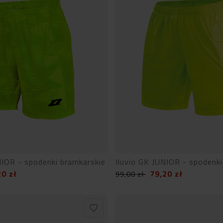
IOR - spodenki bramkarskie
Iluvio GK JUNIOR - spodenki
20
zł
79,20
zł
99,00
zł