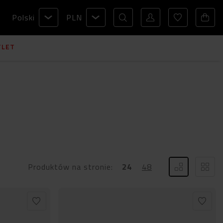
Polski
PLN
TLET
Produktów na stronie:
24
48