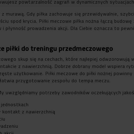
howujesz powtarzalność zagrań w dynamicznych sytuacjach
 z murawą. Gdy piłka zachowuje się przewidywalnie, szybci
jściu spod krycia. Piłki meczowe piłka nożna łączą budowę
i płynność prowadzenia akcji. Dla Ciebie oznacza to pewnie
e piłki do treningu przedmeczowego
wego skup się na cechach, które najlepiej odwzorowują wa
kontakcie z nawierzchnią. Dobrze dobrany model wspiera ry
częste użytkowanie. Piłki meczowe do piłki nożnej powin
 ułatwia przygotowanie zespołu do tempa meczu.
y uwzględniamy potrzeby zawodników oczekujących jakości 
 jednostkach
 kontakt z nawierzchnią
ciu
wadzeniu
 akcji