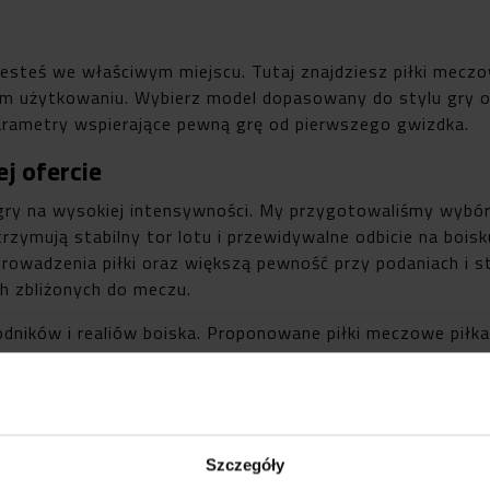
 jesteś we właściwym miejscu. Tutaj znajdziesz piłki mecz
m użytkowaniu. Wybierz model dopasowany do stylu gry ora
parametry wspierające pewną grę od pierwszego gwizdka.
j ofercie
gry na wysokiej intensywności. My przygotowaliśmy wybór 
zymują stabilny tor lotu i przewidywalne odbicie na boisku
prowadzenia piłki oraz większą pewność przy podaniach i s
h zbliżonych do meczu.
ników i realiów boiska. Proponowane piłki meczowe piłka
lny lot podczas szybkich akcji, przewidywalne odbicie i ko
agająca utrzymać kształt. Taki dobór przekłada się na lep
Szczegóły