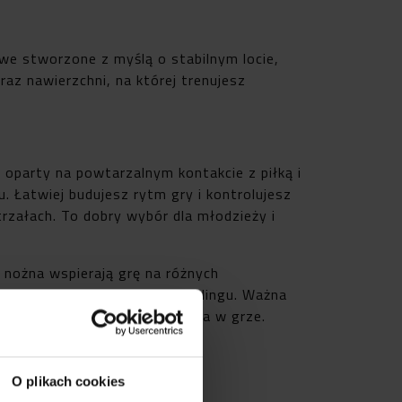
owe stworzone z myślą o stabilnym locie,
z nawierzchni, na której trenujesz
oparty na powtarzalnym kontakcie z piłką i
. Łatwiej budujesz rytm gry i kontrolujesz
trzałach. To dobry wybór dla młodzieży i
 nożna wspierają grę na różnych
mfortowe prowadzenie przy dryblingu. Ważna
szą kontrolę i spójne odczucia w grze.
O plikach cookies