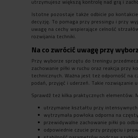
utrzymujesz większą kontrolę nad grą i zac
Istotne pozostaje także odbicie po kontakcie
decyzję. To pomaga przy pressingu i przy wy
uwagę na cechy wspierające celność strzałów 
rozwijania techniki.
Na co zwrócić uwagę przy wyborz
Przy wyborze sprzętu do treningu przedmeczo
zachowanie piłki w ruchu oraz reakcja przy 
technicznych. Ważna jest też odporność na 
podań, przyjęć i uderzeń. Takie rozwiązanie
Sprawdź też kilka praktycznych elementów. M
utrzymanie kształtu przy intensywnych
wytrzymała powłoka odporna na częsty
przewidywalne zachowanie piłki po odbi
odpowiednie czucie przy przyjęciu i pro
stabilność parametrów podczas szybkich