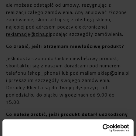
ale możesz odstąpić od umowy, rezygnując z
realizacji całego zamówienia. Aby anulować złożone
zamówienie, skontaktuj się z obsługą sklepu,
najlepiej pod adresem poczty elektronicznej
reklamacje@zina.pl
podając szczegóły zamówienia.
Co zrobić, jeśli otrzymam niewłaściwy produkt?
Jeśli dostarczono do Ciebie niewłaściwy produkt,
skontaktuj się z naszym doradcami pod numerem
telefonu
{shop_phone}
lub pod mailem
sklep@zina.pl
i przekaz im szczegóły swojego zamówienia.
Doradcy Klienta są do Twojej dyspozycji od
poniedziałku do piątku w godzinach od 9.00 do
15.00.
Co należy zrobić, jeśli produkt dotarł uszkodzony
lub jest wadliwy?
Jeśli dostarczono do Ciebie wadliwy lub uszkodzony