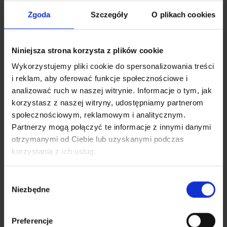
produkt, skontaktuj się z naszymi doradcami pod
Zgoda
Szczegóły
O plikach cookies
numerem telefonu
{shop_phone}
lub pod mailem
sklep@zina.pl
i przekaz im szczegóły swojego
zamówienia lub/i zadaj pytanie.
Niniejsza strona korzysta z plików cookie
Jak mogę wymienić towar?
Wykorzystujemy pliki cookie do spersonalizowania treści
i reklam, aby oferować funkcje społecznościowe i
W celu wymiany towaru, należy zwrócić produkt (my
analizować ruch w naszej witrynie. Informacje o tym, jak
zwrócimy wszelkie należności za zwrócone zamówienie).
korzystasz z naszej witryny, udostępniamy partnerom
Następnie złożyć zamówienie ponownie na produkt w
społecznościowym, reklamowym i analitycznym.
odpowiednim rozmiarze/kolorze.
Partnerzy mogą połączyć te informacje z innymi danymi
otrzymanymi od Ciebie lub uzyskanymi podczas
Czy mogę mieć różne adresy dostawy i fakturowania?
korzystania z ich usług.
Tak, to jest możliwe. Podczas składania zamówienia
możesz wybrać dwa różne adresy.
Wybór
Niezbędne
zgody
Czy przesyłki są doręczane także w sobotę?
Nie. Standardowa przesyłka kurierska doręczana jest
Preferencje
w dni robocze, od poniedziałku do piątku.