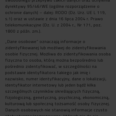
dyrektywy 95/46/WE (ogólne rozporządzenie o
ochronie danych) – dalej: RODO (Dz. Urz. UE L 119,
s.1) oraz w ustawie z dnia 16 lipca 2004 r. Prawo
telekomunikacyjne (Dz. U. z 2004 r., Nr 171, poz.
1800 z późn. zm.).
„Dane osobowe” oznaczają informacje o
zidentyfikowanej lub możliwej do zidentyfikowania
osobie fizycznej. Możliwa do zidentyfikowania osoba
fizyczna to osoba, którą można bezpośrednio lub
pośrednio zidentyfikować, w szczególności na
podstawie identyfikatora takiego jak imię i
nazwisko, numer identyfikacyjny, dane o lokalizacji,
identyfikator internetowy lub jeden bądź kilka
szczególnych czynników określających fizyczną,
fizjologiczną, genetyczną, psychiczną, ekonomiczną,
kulturową lub społeczną tożsamość osoby fizycznej.
Danych osobowych nie stanowią informacje czysto
statystyczne/zagregowane, których nie da się