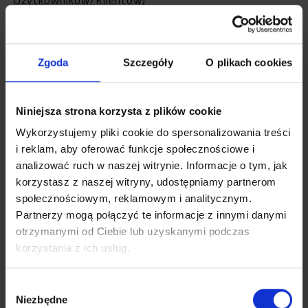
c) marketingu bezpośredniego, polegającego m.in. na
wyświetlaniu spersonalizowanych reklam
Zgoda
Szczegóły
O plikach cookies
(więcej na ten temat w części „Pliki cookies”) - kiedy
Użytkownik/Klient wejdzie na stronę internetową
https://zina.pl,, z ustawieniami przeglądarki
Niniejsza strona korzysta z plików cookie
zezwalającymi na prowadzenie działań
Wykorzystujemy pliki cookie do spersonalizowania treści
marketingowych.
i reklam, aby oferować funkcje społecznościowe i
d) analizy sposobu korzystania i poruszania się przez
analizować ruch w naszej witrynie. Informacje o tym, jak
Użytkownika/Klienta po stronie internetowej, w tym
korzystasz z naszej witryny, udostępniamy partnerom
Sklepie internetowym, celem dostosowania strony,
społecznościowym, reklamowym i analitycznym.
w tym Sklepu internetowego do potrzeb i
Partnerzy mogą połączyć te informacje z innymi danymi
zachowania Użytkowników/Klientów (więcej na ten
otrzymanymi od Ciebie lub uzyskanymi podczas
temat w części „Pliki cookies”) - kiedy
korzystania z ich usług.
Użytkownik/Klient wejdzie na stronę internetową
https://zina.pl, z ustawieniami przeglądarki
Wybór
zezwalającymi na prowadzenie działań analitycznych
Niezbędne
zgody