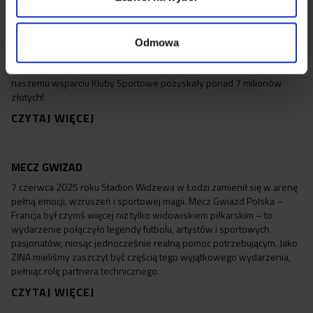
PROGRAM KLUB 2026 Z ZINA
Zdobądź nawet 17.000zł na rozwój Twojego Klubu z środków z
Programu Klub 2026 Pula środków 2026 wynosi aż 102 miliony
Odmowa
złotych! Zajmiemy się wszystkim nieodpłatnie i pozyskamy dla Ciebie
środki! Mamy 100% skuteczność a w poprzednich latach dzięki
naszemu wsparciu Kluby Sportowe pozyskały ponad 7 milionów
złotych!
CZYTAJ WIĘCEJ
MECZ GWIZAD
7 czerwca 2025 roku Stadion Widzewa w Łodzi zamienił się w arenę
pełną emocji, wzruszeń i sportowej magii. Mecz Gwiazd Polska –
Francja był czymś więcej niż tylko widowiskiem piłkarskim – to
wydarzenie połączyło legendy futbolu, artystów i sportowych
pasjonatów, niosąc jednocześnie realną pomoc potrzebującym. Jako
ZINA mieliśmy zaszczyt być częścią tego wyjątkowego wydarzenia,
pełniąc rolę partnera technicznego.
CZYTAJ WIĘCEJ