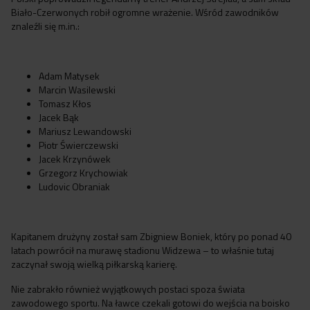
Biało-Czerwonych robił ogromne wrażenie. Wśród zawodników
znaleźli się m.in.:
Adam Matysek
Marcin Wasilewski
Tomasz Kłos
Jacek Bąk
Mariusz Lewandowski
Piotr Świerczewski
Jacek Krzynówek
Grzegorz Krychowiak
Ludovic Obraniak
Kapitanem drużyny został sam Zbigniew Boniek, który po ponad 40
latach powrócił na murawę stadionu Widzewa – to właśnie tutaj
zaczynał swoją wielką piłkarską karierę.
Nie zabrakło również wyjątkowych postaci spoza świata
zawodowego sportu. Na ławce czekali gotowi do wejścia na boisko