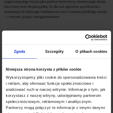
organizację tego meczu jako partner techniczny, dostarczając stroje
meczowe oraz oficjalną piłkę. To dla nas ogromne wyróżnienie i
motywacja do dalszego działania na rzecz rozwoju polskiego sportu
– z sercem, pasją i zaangażowaniem.
Zgoda
Szczegóły
O plikach cookies
Niniejsza strona korzysta z plików cookie
Wykorzystujemy pliki cookie do spersonalizowania treści
Najnowsze artykuły
i reklam, aby oferować funkcje społecznościowe i
analizować ruch w naszej witrynie. Informacje o tym, jak
korzystasz z naszej witryny, udostępniamy partnerom
społecznościowym, reklamowym i analitycznym.
Partnerzy mogą połączyć te informacje z innymi danymi