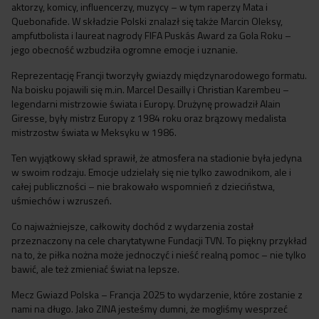
aktorzy, komicy, influencerzy, muzycy – w tym raperzy Mata i
Quebonafide. W składzie Polski znalazł się także Marcin Oleksy,
ampfutbolista i laureat nagrody FIFA Puskás Award za Gola Roku –
jego obecność wzbudziła ogromne emocje i uznanie.
Reprezentację Francji tworzyły gwiazdy międzynarodowego formatu.
Na boisku pojawili się m.in. Marcel Desailly i Christian Karembeu –
legendarni mistrzowie świata i Europy. Drużynę prowadził Alain
Giresse, były mistrz Europy z 1984 roku oraz brązowy medalista
mistrzostw świata w Meksyku w 1986.
Ten wyjątkowy skład sprawił, że atmosfera na stadionie była jedyna
w swoim rodzaju. Emocje udzielały się nie tylko zawodnikom, ale i
całej publiczności – nie brakowało wspomnień z dzieciństwa,
uśmiechów i wzruszeń.
Co najważniejsze, całkowity dochód z wydarzenia został
przeznaczony na cele charytatywne Fundacji TVN. To piękny przykład
na to, że piłka nożna może jednoczyć i nieść realną pomoc – nie tylko
bawić, ale też zmieniać świat na lepsze.
Mecz Gwiazd Polska – Francja 2025 to wydarzenie, które zostanie z
nami na długo. Jako ZINA jesteśmy dumni, że mogliśmy wesprzeć