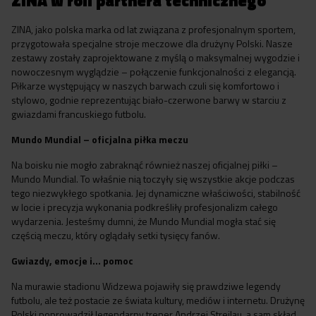
ZINA w roli partnera technicznego
ZINA, jako polska marka od lat związana z profesjonalnym sportem,
przygotowała specjalne stroje meczowe dla drużyny Polski. Nasze
zestawy zostały zaprojektowane z myślą o maksymalnej wygodzie i
nowoczesnym wyglądzie – połączenie funkcjonalności z elegancją.
Piłkarze występujący w naszych barwach czuli się komfortowo i
stylowo, godnie reprezentując biało-czerwone barwy w starciu z
gwiazdami francuskiego futbolu.
Mundo Mundial – oficjalna piłka meczu
Na boisku nie mogło zabraknąć również naszej oficjalnej piłki –
Mundo Mundial. To właśnie nią toczyły się wszystkie akcje podczas
tego niezwykłego spotkania. Jej dynamiczne właściwości, stabilność
w locie i precyzja wykonania podkreśliły profesjonalizm całego
wydarzenia. Jesteśmy dumni, że Mundo Mundial mogła stać się
częścią meczu, który oglądały setki tysięcy fanów.
Gwiazdy, emocje i... pomoc
Na murawie stadionu Widzewa pojawiły się prawdziwe legendy
futbolu, ale też postacie ze świata kultury, mediów i internetu. Drużynę
Polski poprowadził legendarny trener Andrzej Strejlau, a sam skład