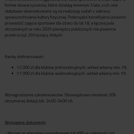
formie stowarzyszenia, które działają minimum 3 lata, a ich cele
statutowe ukierunkowane są na realizację zadań z zakresu
upowszechniania kultury fizycznej. Potencjalni beneficjenci powinni
prowadzić zajęcia sportowe dla dzieci do lat 18, a łączna pula
otrzymanych w roku 2025 pieniędzy publicznych nie powinna
przekroczyć 250 tysięcy złotych.
Kwoty dofinansowań:
12 000 zł dla klubów jednosekcyjnych, wkład własny min. 5%
17 000 zł dla klubów wielosekcyjnych, wkład własny min. 5%
Wynagrodzenia szkoleniowców: Obowiązkowo minimum 20%
otrzymanej dotacji (ok. 2400-3400 zł).
Wymagane dokumenty
- Wyciąg ze starostwa powiatowego lub KRS w zależności od