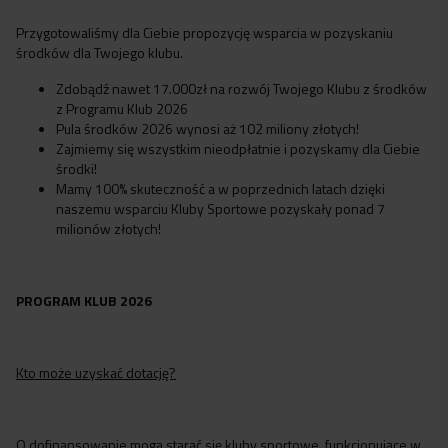
Przygotowaliśmy dla Ciebie propozycję wsparcia w pozyskaniu
środków dla Twojego klubu.
Zdobądź nawet 17.000zł na rozwój Twojego Klubu z środków
z Programu Klub 2026
Pula środków 2026 wynosi aż 102 miliony złotych!
Zajmiemy się wszystkim nieodpłatnie i pozyskamy dla Ciebie
środki!
Mamy 100% skuteczność a w poprzednich latach dzięki
naszemu wsparciu Kluby Sportowe pozyskały ponad 7
milionów złotych!
PROGRAM KLUB 2026
Kto może uzyskać dotację?
O dofinansowanie mogą starać się kluby sportowe, funkcjonujące w