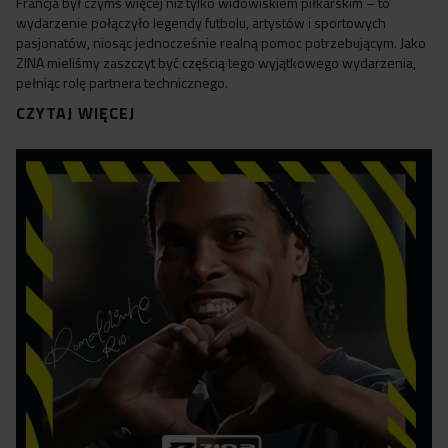
Francja był czymś więcej niż tylko widowiskiem piłkarskim – to
wydarzenie połączyło legendy futbolu, artystów i sportowych
pasjonatów, niosąc jednocześnie realną pomoc potrzebującym. Jako
ZINA mieliśmy zaszczyt być częścią tego wyjątkowego wydarzenia,
pełniąc rolę partnera technicznego.
CZYTAJ WIĘCEJ